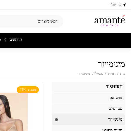
עיר שלך
תחתונים
e
מינימייזר
בית
/
חזיות
/
סטייל
/
מינימייזר
T SHIRT
חסכת  25%
פוש אפ
סטרפלס
מינימייזר
חזיות ספורט