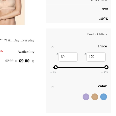
גוזיה
פלאנג
Product filters
All Day Everyday חזייה ללא ברזלים
Price
במל
Availability:
₪
–
₪
69.00
₪
92.00
₪
69
179
color