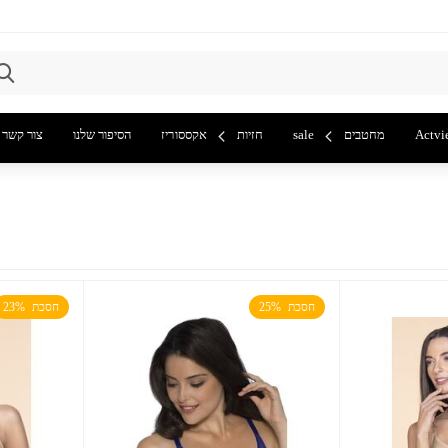
Actvi
מחטבים
sale
חזיות
אקססוריז
הסיפור שלנו
צור קשר
חסכת  25%
חסכת  23%