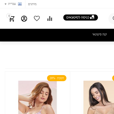
עברית
מותגים
0
קנה סיטונאי
חסכת  20%