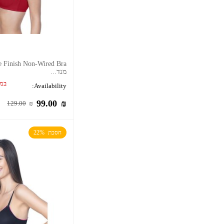
מנד...
במל
Availability:
99.00
₪
129.00
₪
חסכת  22%