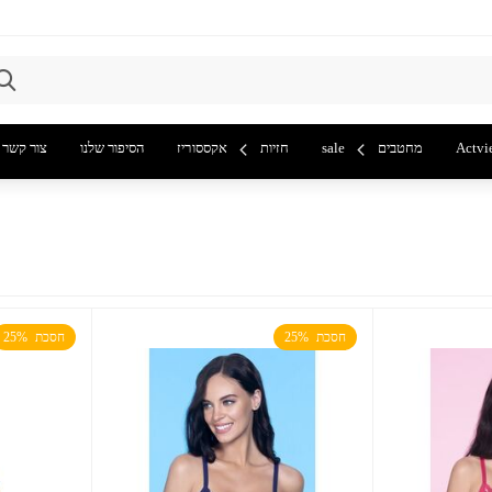
Actvi
מחטבים
sale
חזיות
אקססוריז
הסיפור שלנו
צור קשר
חסכת  25%
חסכת  25%