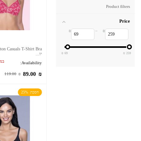
Product filters
Price
₪
–
₪
69
259
יו...
במל
Availability:
89.00
₪
119.00
₪
חסכת  25%