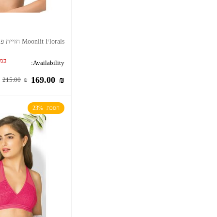
Moonlit Florals חזיית פושאפ
במל
Availability:
169.00
₪
215.00
₪
חסכת  23%