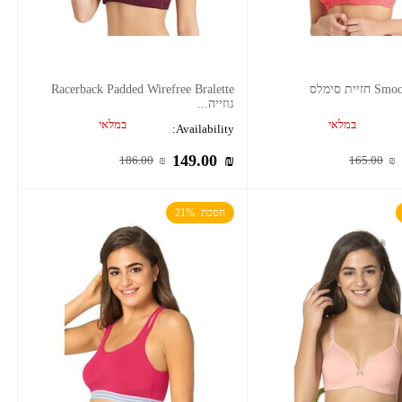
ית סימלס
Racerback Padded Wirefree Bralette
גוזייה...
במלאי
במלאי
Availability:
149.00
₪
186.00
₪
165.00
₪
חסכת  21%