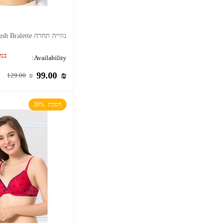
גוזייה תחרה Sheer Lush Bralette
במל
Availability:
99.00
₪
129.00
₪
חסכת  20%