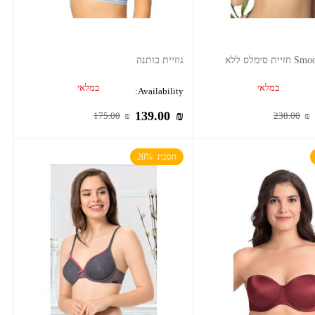
Smooth Sunshine חזיית סימלס ללא
גוזיית כותנה
במלאי
במלאי
Availability:
139.00
₪
175.00
₪
238.00
₪
חסכת  20%