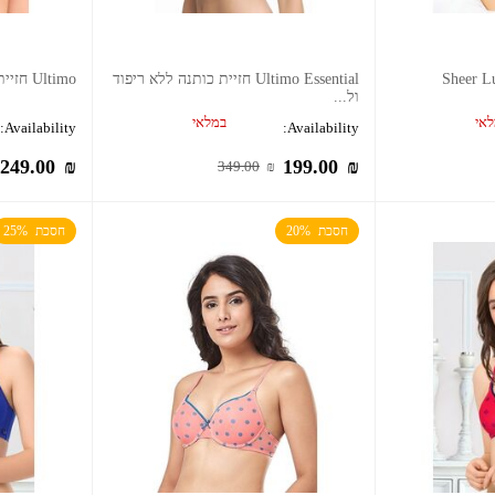
Ultimo Essential חזיית כותנה ללא ריפוד
Ultimo חזיית פוש-אפ סטרפלס
ול...
אי
במלאי
Availability:
Availability:
249.00
₪
199.00
₪
349.00
₪
חסכת  20%
חסכת  25%