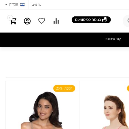
עברית
מותגים
0
קנה סיטונאי
חסכת  25%