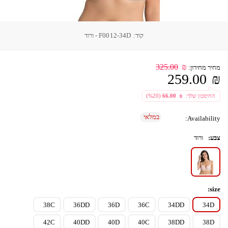
קוד:
F0012-34D - ורוד
325.00
₪
מחיר מחירון:
259.00
₪
 החיסכון שלך: 
  ₪ 
66.00
 (
20
%)
במלאי
Availability:
צבע:
ורוד
size:
38C
36DD
36D
36C
34DD
34D
42C
40DD
40D
40C
38DD
38D