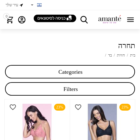
עיר שלך
0
תחרה
בית
/
חזיות
/
בד
/
Categories
Filters
23%
23%