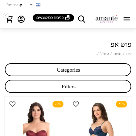
עיר שלך
0
פוש אפ
בית
/
חזיות
/
סטייל
/
Categories
Filters
22%
21%