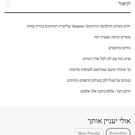
תיאור
חדש ממותג ההלבשה התחתונה Amante שלישיית תחתונים בגזרה גבוהה
עשויים כותנה טבעית רכה
נוחים ומחטבים
סרט גומי עם לוגו לכל אורך המותן
בד איכותי ונושם שמותאם לכביסות מרובות
בגוונים של סגול ולבן בשילוב הדפסים מתוקים
הרכב הבד: 95% כותנה 5% אלסטן
אולי יעניין אותך
Most Popular
Bestsellers