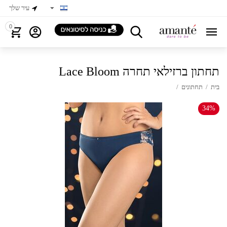
עיר שלך
0
Lace Bloom תחתון ברזילאי תחרה
בית
/
תחתונים
/
34%