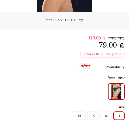
קוד:
PAN31201-L - כחול
119.00
₪
מחיר מחירון:
79.00
₪
 החיסכון שלך: 
  ₪ 
40.00
 (
34
%)
במלאי
Availability:
צבע:
כחול
size:
XL
S
M
L